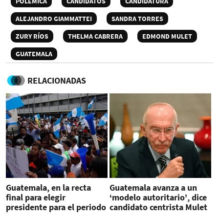
POLÉMICA
CANDIDATOS
CANDIDATURA
ALEJANDRO GIAMMATTEI
SANDRA TORRES
ZURY RÍOS
THELMA CABRERA
EDMOND MULET
GUATEMALA
RELACIONADAS
Guatemala, en la recta
Guatemala avanza a un
final para elegir
‘modelo autoritario’, dice
presidente para el periodo
candidato centrista Mulet
2024-2028