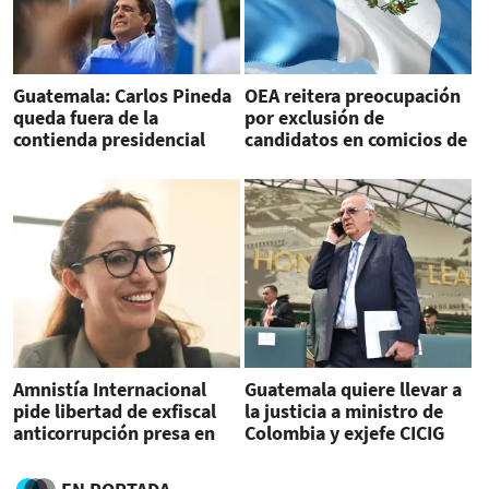
Guatemala: Carlos Pineda
OEA reitera preocupación
queda fuera de la
por exclusión de
contienda presidencial
candidatos en comicios de
Guatemala
Amnistía Internacional
Guatemala quiere llevar a
pide libertad de exfiscal
la justicia a ministro de
anticorrupción presa en
Colombia y exjefe CICIG
Guatemala