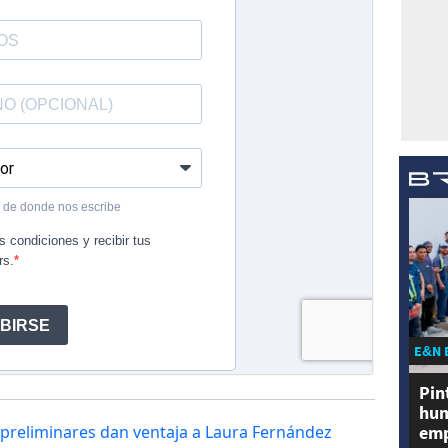
E&N 
Pin
hum
emp
s preliminares dan ventaja a Laura Fernández