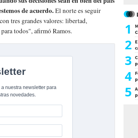
uando sus decisiones sean en bien del país
estemos de acuerdo.
El norte es seguir
on tres grandes valores: libertad,
1
M
 para todos", afirmó Ramos.
C
y
2
E
c
s
3
C
p
c
4
F
p
e
5
A
t
p