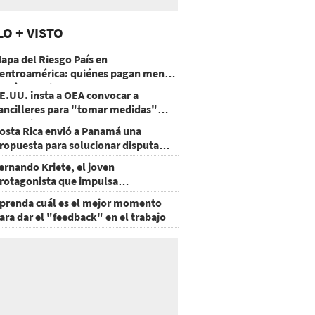
LO + VISTO
apa del Riesgo País en
entroamérica: quiénes pagan menos
 cuáles mejoraron
E.UU. insta a OEA convocar a
ancilleres para "tomar medidas"
obre Nicaragua
osta Rica envió a Panamá una
ropuesta para solucionar disputa
omercial
ernando Kriete, el joven
rotagonista que impulsa
mprendimientos y talentos
prenda cuál es el mejor momento
ecnológicos
ara dar el "feedback" en el trabajo