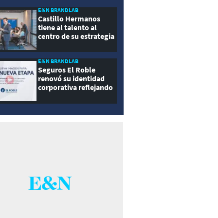
E&N BRANDLAB
Castillo Hermanos
tiene al talento al
centro de su estrategia
E&N BRANDLAB
Seguros El Roble
renovó su identidad
corporativa reflejando
innovación, cercanía y
modernidad