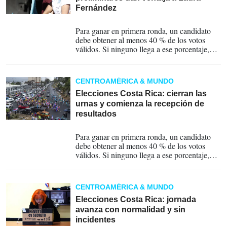
Fernández
01-02-2026
Para ganar en primera ronda, un candidato
debe obtener al menos 40 % de los votos
válidos. Si ninguno llega a ese porcentaje,
será necesaria una segunda ronda el próximo
5 de abril. EL TSE brindó el primer
escrutinio y se instala una sesión permanente.
CENTROAMÉRICA & MUNDO
Elecciones Costa Rica: cierran las
urnas y comienza la recepción de
resultados
01-02-2026
Para ganar en primera ronda, un candidato
debe obtener al menos 40 % de los votos
válidos. Si ninguno llega a ese porcentaje,
será necesaria una segunda ronda el próximo
5 de abril.
CENTROAMÉRICA & MUNDO
Elecciones Costa Rica: jornada
avanza con normalidad y sin
incidentes