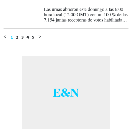
01-02-2026
Las urnas abrieron este domingo a las 6:00
hora local (12:00 GMT) con un 100 % de las
7.154 juntas receptoras de votos habilitadas,
que estarán abiertas por 12 horas, hasta las
18:00 hora local (00:00 GMT del lunes).
1
2
3
4
5
<
>