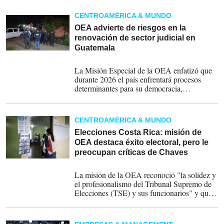
puestos sobre los integrantes de la Comisión
de Postulación”.
CENTROAMÉRICA & MUNDO
OEA advierte de riesgos en la
renovación de sector judicial en
Guatemala
05-02-2026
La Misión Especial de la OEA enfatizó que
durante 2026 el país enfrentará procesos
determinantes para su democracia,
incluyendo la renovación de la Fiscalía
General, el Tribunal Supremo Electoral
(TSE) y la Contraloría General de Cuentas.
CENTROAMÉRICA & MUNDO
Elecciones Costa Rica: misión de
OEA destaca éxito electoral, pero le
preocupan críticas de Chaves
04-02-2026
La misión de la OEA reconoció "la solidez y
el profesionalismo del Tribunal Supremo de
Elecciones (TSE) y sus funcionarios" y que
"la votación, el proceso de conteo y la
divulgación de los resultados preliminares se
llevaron a cabo de manera transparente".