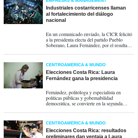
EMPRESAS & MANAGEMENT
Industriales costarricenses llaman
al fortalecimiento del diálogo
nacional
02-02-2026
En un comunicado enviado, la CICR felicitó
a la presidenta electa del partido Pueblo
Soberano, Laura Fernández, por el resultado
obtenido en la primera ronda y se muestra
abiertos a colaborar.
CENTROAMÉRICA & MUNDO
Elecciones Costa Rica: Laura
Fernández gana la presidencia
01-02-2026
Fernández, politóloga y especialista en
políticas públicas y gobernabilidad
democrática, se convierte en la segunda
mujer que gana la silla presidencial en la
historia de Costa Rica tras Laura Chinchilla,
del socialdemócrata Partido Liberación
CENTROAMÉRICA & MUNDO
Nacional, quien gobernó entre 2010 y 2014.
Elecciones Costa Rica: resultados
preliminares dan ventaja a Laura