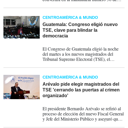
Costa Rica cuando asuma el cargo el
próximo 8 de mayo. Será segunda mujer en
la historia en ocupar el primer puesto del
CENTROAMÉRICA & MUNDO
poder ejecutivo costarricense.
Guatemala: Congreso eligió nuevo
TSE, clave para blindar la
democracia
11-03-2026
El Congreso de Guatemala eligió la noche
del martes a los nuevos magistrados del
Tribunal Supremo Electoral (TSE), el
organismo que tendrá bajo su
responsabilidad organizar y supervisar las
elecciones generales de 2027 y 2032.
CENTROAMÉRICA & MUNDO
Arévalo pide elegir magistrados del
TSE 'cerrando las puertas al crimen
organizado'
25-02-2026
El presidente Bernardo Arévalo se refirió al
proceso de elección del nuevo Fiscal General
y Jefe del Ministerio Público y aseguró que
los “ojos del pueblo de Guatemala están