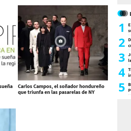
1
E
s
a
2
D
c
e
3
J
l
d
4
T
i
s
5
B
 sueña
Carlos Campos, el soñador hondureño
P
que triunfa en las pasarelas de NY
H