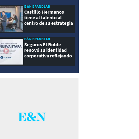
E&N BRANDLAB
Castillo Hermanos
tiene al talento al
centro de su estrategia
E&N BRANDLAB
Seguros El Roble
renovó su identidad
corporativa reflejando
innovación, cercanía y
modernidad