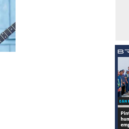
E&N 
Pin
hum
emp