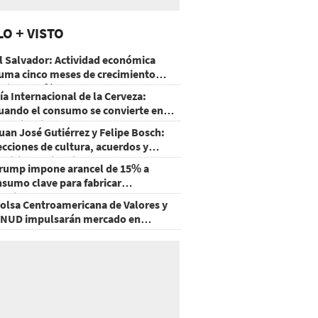
LO + VISTO
l Salvador: Actividad económica
uma cinco meses de crecimiento
rriba de 4%
ía Internacional de la Cerveza:
uando el consumo se convierte en
xperiencia
uan José Gutiérrez y Felipe Bosch:
ecciones de cultura, acuerdos y
ecisiones sin miedo
rump impone arancel de 15% a
nsumo clave para fabricar
emiconductores y paneles
olsa Centroamericana de Valores y
NUD impulsarán mercado en
onduras