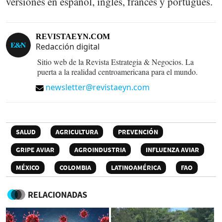
versiones en español, inglés, francés y portugués.
REVISTAEYN.COM
Redacción digital
Sitio web de la Revista Estrategia & Negocios. La
puerta a la realidad centroamericana para el mundo.
newsletter@revistaeyn.com
SALUD
AGRICULTURA
PREVENCIÓN
GRIPE AVIAR
AGROINDUSTRIA
INFLUENZA AVIAR
MÉXICO
COLOMBIA
LATINOAMÉRICA
FAO
RELACIONADAS