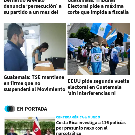
denuncia ‘persecución’ a
Electoral pide a máxima
su partido a un mes del
corte que impida a fiscalía
balotaje en Guatemala
entorpecer segunda
vuelta
Guatemala: TSE mantiene
EEUU pide segunda vuelta
en firme que no
electoral en Guatemala
suspenderá al Movimiento
‘sin interferencias ni
Semilla
acoso’
EN PORTADA
CENTROAMÉRICA & MUNDO
Costa Rica investiga a 116 policías
por presunto nexo con el
narcotráfico