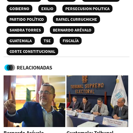
GOBIERNO
EXILIO
PERSECUSION POLITICA
PARTIDO POLÍTICO
RAFAEL CURRUCHICHE
SANDRA TORRES
BERNARDO ARÉVALO
GUATEMALA
TSE
FISCALÍA
CORTE CONSTITUCIONAL
RELACIONADAS
Bernardo Arévalo
Guatemala: Tribunal