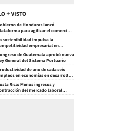
LO + VISTO
obierno de Honduras lanzó
lataforma para agilizar el comercio
xterior
a sostenibilidad impulsa la
ompetitividad empresarial en
uatemala
ongreso de Guatemala aprobó nueva
ey General del Sistema Portuario
roductividad de uno de cada seis
mpleos en economías en desarrollo
odría mejorar por la IA
osta Rica: Menos ingresos y
ontracción del mercado laboral
ausan baja del consumo