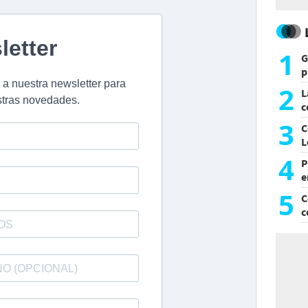
1
G
p
e
2
L
c
G
3
C
L
4
P
e
p
5
C
c
c