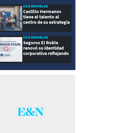
E&N BRANDLAB
Castillo Hermanos
tiene al talento al
centro de su estrategia
E&N BRANDLAB
Seguros El Roble
renovó su identidad
corporativa reflejando
innovación, cercanía y
modernidad