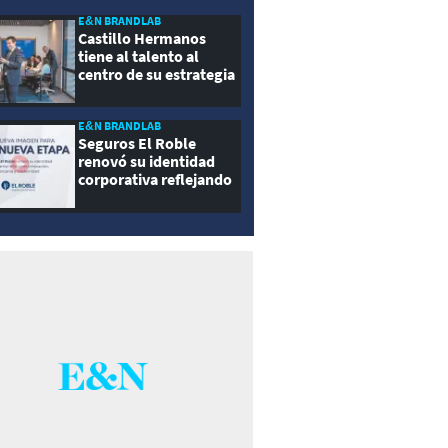
E&N BRANDLAB
Castillo Hermanos
tiene al talento al
centro de su estrategia
E&N BRANDLAB
Seguros El Roble
renovó su identidad
corporativa reflejando
innovación, cercanía y
modernidad