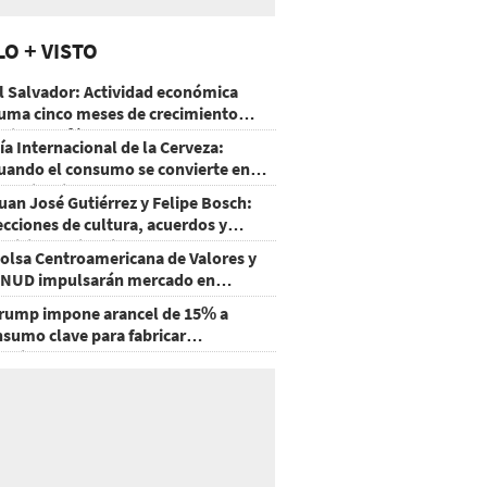
LO + VISTO
l Salvador: Actividad económica
uma cinco meses de crecimiento
rriba de 4%
ía Internacional de la Cerveza:
uando el consumo se convierte en
xperiencia
uan José Gutiérrez y Felipe Bosch:
ecciones de cultura, acuerdos y
ecisiones sin miedo
olsa Centroamericana de Valores y
NUD impulsarán mercado en
onduras
rump impone arancel de 15% a
nsumo clave para fabricar
emiconductores y paneles