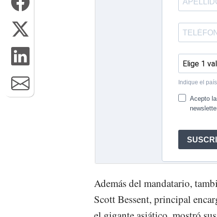
Además del mandatario, tambié
Scott Bessent, principal enca
el gigante asiático, mostró su