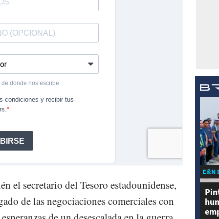
E&N 
n el secretario del Tesoro estadounidense,
Pin
rgado de las negociaciones comerciales con
hum
emp
s esperanzas de un desescalada en la guerra