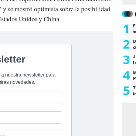
 y se mostró optimista sobre la posibilidad
Estados Unidos y China.
1
E
s
a
2
D
c
e
3
J
l
d
4
B
P
H
5
T
i
s