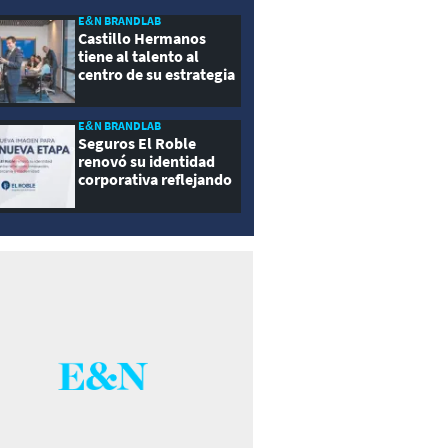
E&N BRANDLAB
Castillo Hermanos
tiene al talento al
centro de su estrategia
E&N BRANDLAB
Seguros El Roble
renovó su identidad
corporativa reflejando
innovación, cercanía y
modernidad