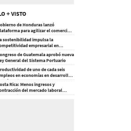
LO + VISTO
obierno de Honduras lanzó
lataforma para agilizar el comercio
xterior
a sostenibilidad impulsa la
ompetitividad empresarial en
uatemala
ongreso de Guatemala aprobó nueva
ey General del Sistema Portuario
roductividad de uno de cada seis
mpleos en economías en desarrollo
odría mejorar por la IA
osta Rica: Menos ingresos y
ontracción del mercado laboral
ausan baja del consumo