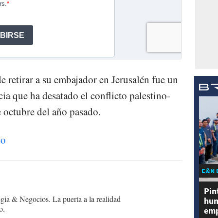
de retirar a su embajador en Jerusalén fue un
cia que ha desatado el conflicto palestino-
e octubre del año pasado.
do
E&N 
Pin
egia & Negocios. La puerta a la realidad
hum
o.
emp