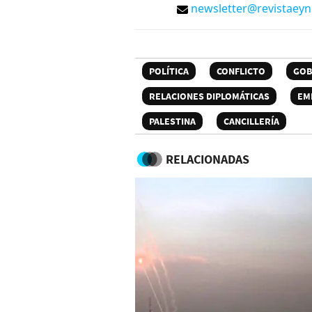
newsletter@revistaey
POLÍTICA
CONFLICTO
GOB
RELACIONES DIPLOMÁTICAS
EM
PALESTINA
CANCILLERÍA
RELACIONADAS