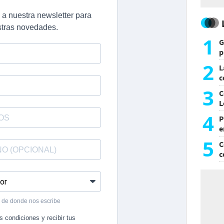
1
G
p
e
2
L
c
G
3
C
L
4
P
e
p
5
C
c
c