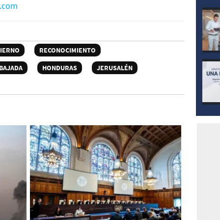
n.com
IERNO
RECONOCIMIENTO
BAJADA
HONDURAS
JERUSALÉN