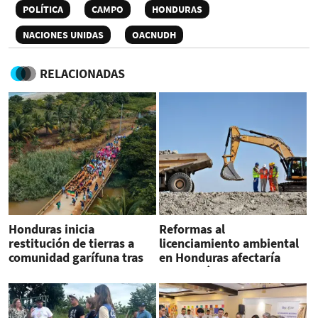
POLÍTICA
CAMPO
HONDURAS
NACIONES UNIDAS
OACNUDH
RELACIONADAS
Honduras inicia
Reformas al
restitución de tierras a
licenciamiento ambiental
comunidad garífuna tras
en Honduras afectaría
fallo de CorteIDH
protección al medio
ambiente, advierte
OACNUDH