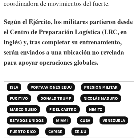
coordinadora de movimientos del fuerte.
Según el Ejército, los militares partieron desde
el Centro de Preparación Logística (LRC, en
inglés) y, tras completar su entrenamiento,
serán enviados a una ubicación no revelada
para apoyar operaciones globales.
ISLA
PORTAAVIONES EEUU
PRESIÓN MILITAR
FUGITIVO
DONALD TRUMP
NICOLÁS MADURO
MARCO RUBIO
FIDEL CASTRO
NIMITZ
ESTADOS UNIDOS
MIAMI
CUBA
VENEZUELA
PUERTO RICO
CARIBE
EE.UU