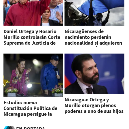
Daniel Ortega y Rosario
Nicaragüenses de
Murillo controlarán Corte
nacimiento perderán
Suprema de Justicia de
nacionalidad si adquieren
Nicaragua
otra ciudadanía
Nicaragua: Ortega y
Estudio: nueva
Murillo otorgan plenos
Constitución Política de
poderes a uno de sus hijos
Nicaragua persigue la
sucesión familiar
EN PORTADA