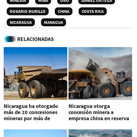
MINERÍA
MINA
ORO
DANIEL ORTEGA
ROSARIO MURILLO
CHINA
COSTA RICA
NICARAGUA
MANAGUA
RELACIONADAS
Nicaragua ha otorgado
Nicaragua otorga
más de 20 concesiones
concesión minera a
mineras por más de
empresa china en reserva
500.000 hectáreas
de fronterizo Río San Juan