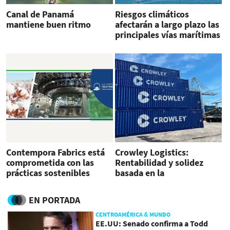
Canal de Panamá
Riesgos climáticos
mantiene buen ritmo
afectarán a largo plazo las
principales vías marítimas
del mundo
Contempora Fabrics está
Crowley Logistics:
comprometida con las
Rentabilidad y solidez
prácticas sostenibles
basada en la
sostenibilidad
EN PORTADA
CENTROAMÉRICA & MUNDO
EE.UU: Senado confirma a Todd