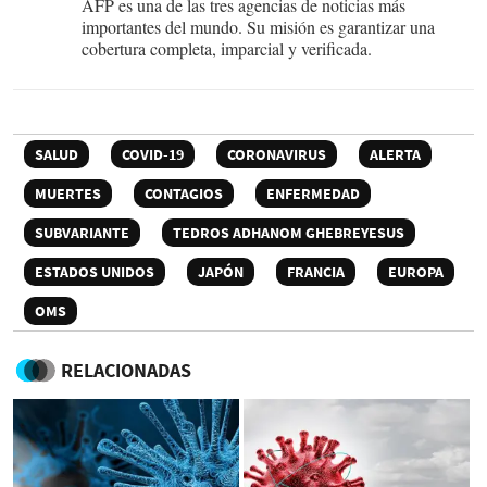
AFP es una de las tres agencias de noticias más
importantes del mundo. Su misión es garantizar una
cobertura completa, imparcial y verificada.
SALUD
COVID-19
CORONAVIRUS
ALERTA
MUERTES
CONTAGIOS
ENFERMEDAD
SUBVARIANTE
TEDROS ADHANOM GHEBREYESUS
ESTADOS UNIDOS
JAPÓN
FRANCIA
EUROPA
OMS
RELACIONADAS