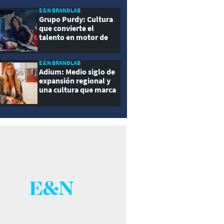
E&N BRANDLAB
Grupo Purdy: Cultura
que convierte el
talento en motor de
crecimiento
E&N BRANDLAB
Adium: Medio siglo de
expansión regional y
una cultura que marca
la diferencia