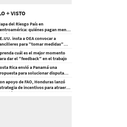
LO + VISTO
apa del Riesgo País en
entroamérica: quiénes pagan menos
 cuáles mejoraron
E.UU. insta a OEA convocar a
ancilleres para "tomar medidas"
obre Nicaragua
prenda cuál es el mejor momento
ara dar el "feedback" en el trabajo
osta Rica envió a Panamá una
ropuesta para solucionar disputa
omercial
on apoyo de FAO, Honduras lanzó
strategia de incentivos para atraer
nversión al agro