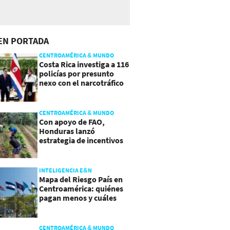
EN PORTADA
CENTROAMÉRICA & MUNDO
Costa Rica investiga a 116
policías por presunto
nexo con el narcotráfico
CENTROAMÉRICA & MUNDO
Con apoyo de FAO,
Honduras lanzó
estrategia de incentivos
para atraer inversión al
agro
INTELIGENCIA E&N
Mapa del Riesgo País en
Centroamérica: quiénes
pagan menos y cuáles
mejoraron
CENTROAMÉRICA & MUNDO