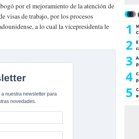
abogó por el mejoramiento de la atención de
de visas de trabajo, por los procesos
1
dounidense, a lo cual la vicepresidenta le
M
C
y
2
E
c
s
3
A
p
4
C
p
c
5
C
e
i