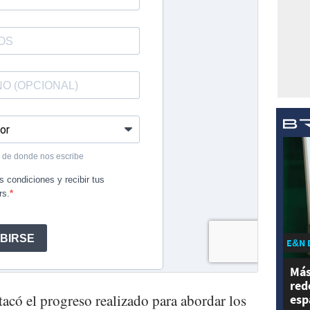
E&N 
Más
red
tacó el progreso realizado para abordar los
esp