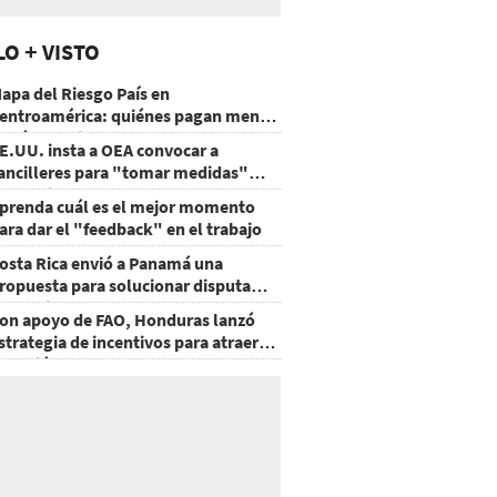
LO + VISTO
apa del Riesgo País en
entroamérica: quiénes pagan menos
 cuáles mejoraron
E.UU. insta a OEA convocar a
ancilleres para "tomar medidas"
obre Nicaragua
prenda cuál es el mejor momento
ara dar el "feedback" en el trabajo
osta Rica envió a Panamá una
ropuesta para solucionar disputa
omercial
on apoyo de FAO, Honduras lanzó
strategia de incentivos para atraer
nversión al agro