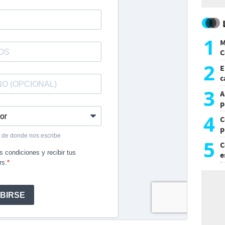
1
M
C
y
2
E
c
s
3
A
p
4
C
p
c
5
C
e
i