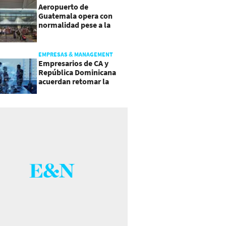
Aeropuerto de
Guatemala opera con
normalidad pese a la
actividad del volcán de
Fuego
EMPRESAS & MANAGEMENT
Empresarios de CA y
República Dominicana
acuerdan retomar la
agenda regional