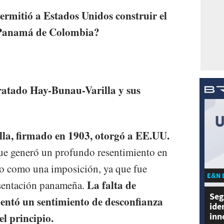
ermitió a Estados Unidos construir el
e Panamá de Colombia?
Tratado Hay-Bunau-Varilla y sus
la, firmado en 1903, otorgó a EE.UU.
que generó un profundo resentimiento en
to como una imposición, ya que fue
E&N 
La falta de
esentación panameña.
Seg
mentó un sentimiento de desconfianza
ide
inn
l principio.