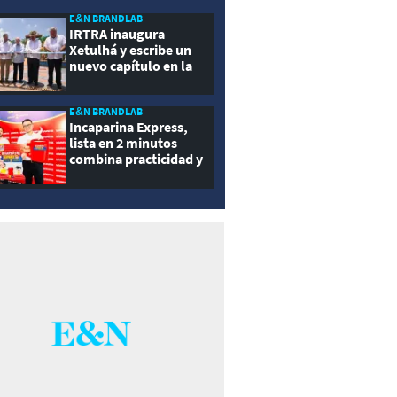
ernidad
E&N BRANDLAB
IRTRA inaugura
Xetulhá y escribe un
nuevo capítulo en la
historia de la
recreación de
Guatemala
E&N BRANDLAB
Incaparina Express,
lista en 2 minutos
combina practicidad y
nutrición