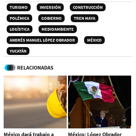
TURISMO
INVERSIÓN
CONSTRUCCIÓN
POLÉMICA
GOBIERNO
TREN MAYA
LOGÍSTICA
MEDIOAMBIENTE
ANDRÉS MANUEL LÓPEZ OBRADOR
MÉXICO
YUCATÁN
RELACIONADAS
México dará trabajo a
México: López Obrador