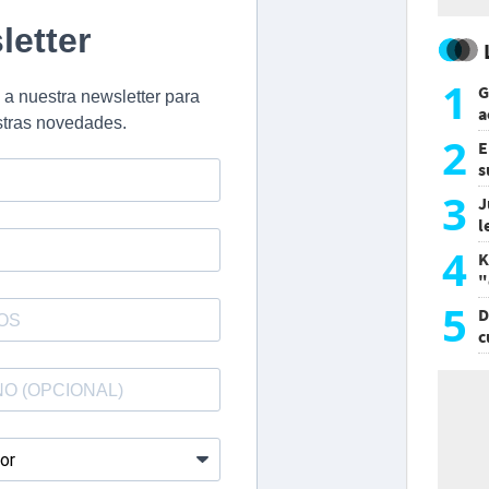
1
G
a
a
2
E
s
a
3
J
l
d
4
K
"
L
5
D
c
e