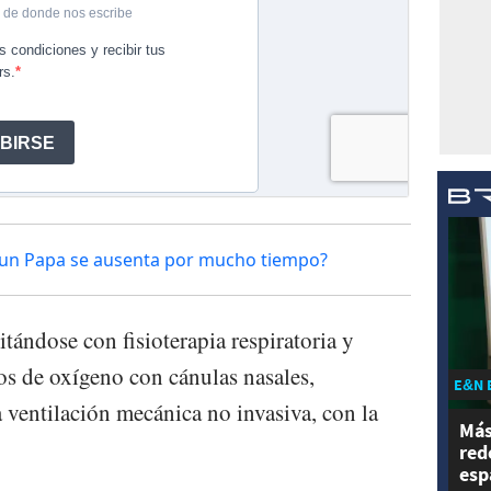
o un Papa se ausenta por mucho tiempo?
itándose con fisioterapia respiratoria y
os de oxígeno con cánulas nasales,
E&N 
a ventilación mecánica no invasiva, con la
Más
red
esp