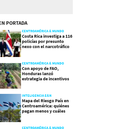
EN PORTADA
CENTROAMÉRICA & MUNDO
Costa Rica investiga a 116
policías por presunto
nexo con el narcotráfico
CENTROAMÉRICA & MUNDO
Con apoyo de FAO,
Honduras lanzó
estrategia de incentivos
para atraer inversión al
agro
INTELIGENCIA E&N
Mapa del Riesgo País en
Centroamérica: quiénes
pagan menos y cuáles
mejoraron
CENTROAMÉRICA & MUNDO