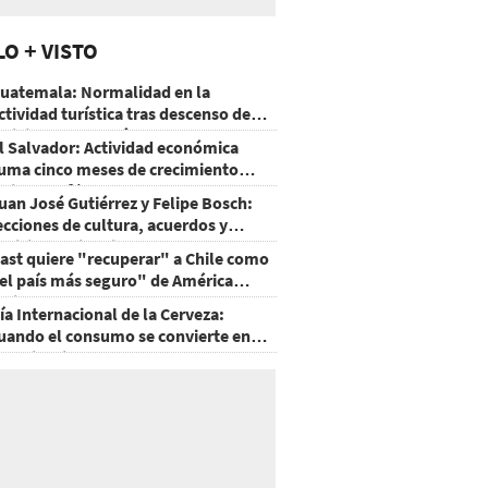
LO + VISTO
uatemala: Normalidad en la
ctividad turística tras descenso de
ctividad del volcán de Fuego
l Salvador: Actividad económica
uma cinco meses de crecimiento
rriba de 4%
uan José Gutiérrez y Felipe Bosch:
ecciones de cultura, acuerdos y
ecisiones sin miedo
ast quiere "recuperar" a Chile como
el país más seguro" de América
atina
ía Internacional de la Cerveza:
uando el consumo se convierte en
xperiencia