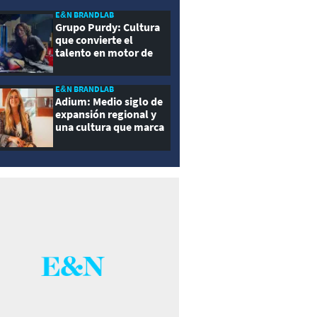
E&N BRANDLAB
Grupo Purdy: Cultura
que convierte el
talento en motor de
crecimiento
E&N BRANDLAB
Adium: Medio siglo de
expansión regional y
una cultura que marca
la diferencia