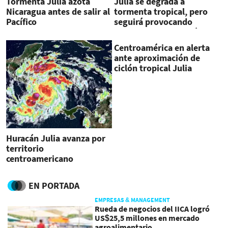
Tormenta Julia azota
Julia se degrada a
Nicaragua antes de salir al
tormenta tropical, pero
Pacífico
seguirá provocando
lluvias en Centroamérica
Centroamérica en alerta
ante aproximación de
ciclón tropical Julia
Huracán Julia avanza por
territorio
centroamericano
provocando inundaciones
EN PORTADA
EMPRESAS & MANAGEMENT
Rueda de negocios del IICA logró
US$25,5 millones en mercado
agroalimentario