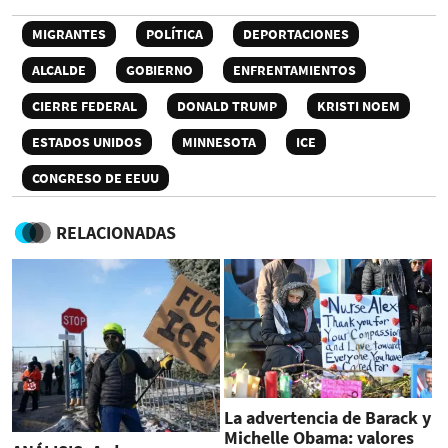
MIGRANTES
POLÍTICA
DEPORTACIONES
ALCALDE
GOBIERNO
ENFRENTAMIENTOS
CIERRE FEDERAL
DONALD TRUMP
KRISTI NOEM
ESTADOS UNIDOS
MINNESOTA
ICE
CONGRESO DE EEUU
RELACIONADAS
La advertencia de Barack y
Michelle Obama: valores