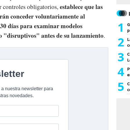
establece que las
 controles obligatorios,
rán conceder voluntariamente al
1
 30 días para examinar modelos
G
p
o "disruptivos" antes de su lanzamiento
.
e
2
L
c
G
3
C
L
4
P
e
p
5
C
c
c