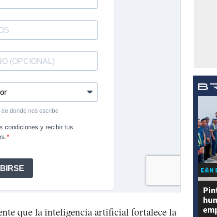
E&N 
Pin
hum
emp
e que la inteligencia artificial fortalece la