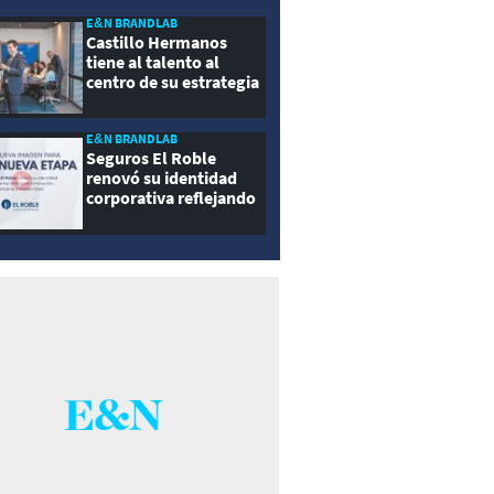
E&N BRANDLAB
Castillo Hermanos
tiene al talento al
centro de su estrategia
E&N BRANDLAB
Seguros El Roble
renovó su identidad
corporativa reflejando
innovación, cercanía y
modernidad