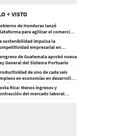
LO + VISTO
obierno de Honduras lanzó
lataforma para agilizar el comercio
xterior
a sostenibilidad impulsa la
ompetitividad empresarial en
uatemala
ongreso de Guatemala aprobó nueva
ey General del Sistema Portuario
roductividad de uno de cada seis
mpleos en economías en desarrollo
odría mejorar por la IA
osta Rica: Menos ingresos y
ontracción del mercado laboral
ausan baja del consumo