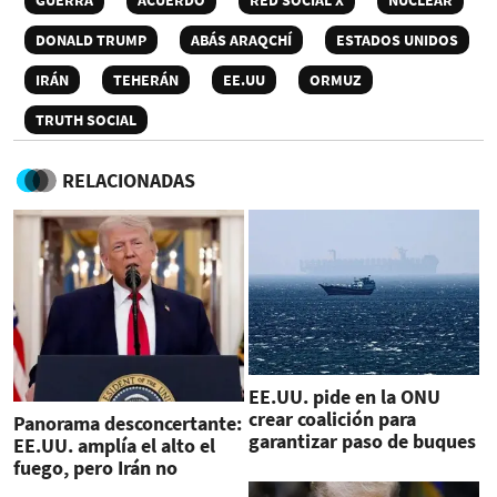
GUERRA
ACUERDO
RED SOCIAL X
NUCLEAR
DONALD TRUMP
ABÁS ARAQCHÍ
ESTADOS UNIDOS
IRÁN
TEHERÁN
EE.UU
ORMUZ
TRUTH SOCIAL
RELACIONADAS
EE.UU. pide en la ONU
crear coalición para
Panorama desconcertante:
garantizar paso de buques
EE.UU. amplía el alto el
por Ormuz
fuego, pero Irán no
negocia