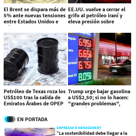
El Brent se dispara más de
EE.UU. vuelve a cerrar el
5% ante nuevas tensiones
grifo al petróleo iraní y
entre Estados Unidos e
eleva presión sobre
Irán
Teherán tras ataques en
Ormuz
Petróleo de Texas roza los
Trump urge bajar gasolina
US$100 tras la salida de
a US$2,50; si no lo hacen:
Emiratos Árabes de OPEP
"grandes problemas",
advirtió
EN PORTADA
EMPRESAS & MANAGEMENT
“La sostenibilidad debe llegar a la