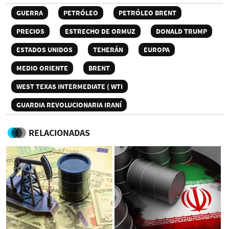
GUERRA
PETRÓLEO
PETRÓLEO BRENT
PRECIOS
ESTRECHO DE ORMUZ
DONALD TRUMP
ESTADOS UNIDOS
TEHERÁN
EUROPA
MEDIO ORIENTE
BRENT
WEST TEXAS INTERMEDIATE ( WTI
GUARDIA REVOLUCIONARIA IRANÍ
RELACIONADAS