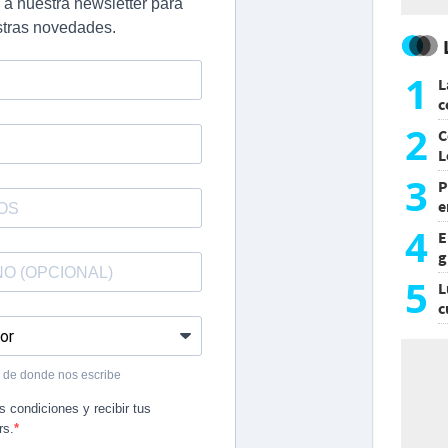
1
L
c
G
2
C
L
3
P
e
p
4
E
g
f
5
L
c
e