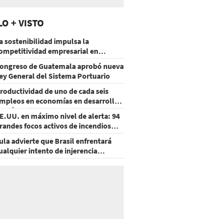
LO + VISTO
a sostenibilidad impulsa la
ompetitividad empresarial en
uatemala
ongreso de Guatemala aprobó nueva
ey General del Sistema Portuario
roductividad de uno de cada seis
mpleos en economías en desarrollo
odría mejorar por la IA
E.UU. en máximo nivel de alerta: 94
randes focos activos de incendios
orestales
ula advierte que Brasil enfrentará
ualquier intento de injerencia
xtranjera