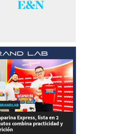
BRANDLAB
aparina Express, lista en 2
utos combina practicidad y
rición