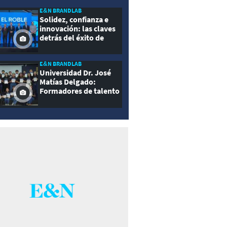
E&N BRANDLAB
Solidez, confianza e
innovación: las claves
detrás del éxito de
Seguros El Roble
E&N BRANDLAB
Universidad Dr. José
Matías Delgado:
Formadores de talento
con propósito