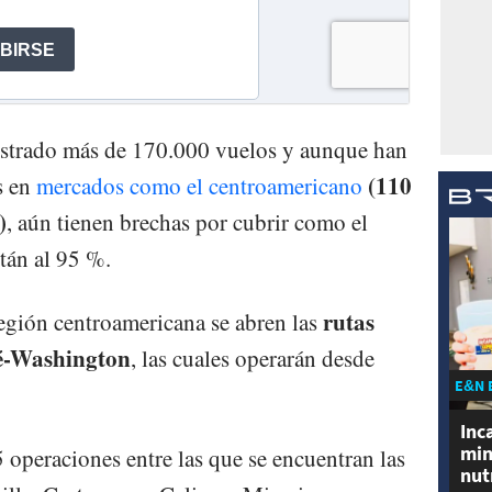
istrado más de 170.000 vuelos y aunque han
(110
s en
mercados como el centroamericano
)
, aún tienen brechas por cubrir como el
tán al 95 %.
rutas
región centroamericana se abren las
é-Washington
, las cuales operarán desde
E&N 
Inc
min
 operaciones entre las que se encuentran las
nut