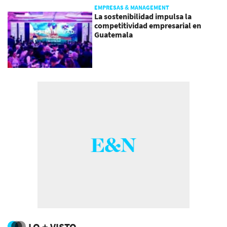
EMPRESAS & MANAGEMENT
La sostenibilidad impulsa la
competitividad empresarial en
Guatemala
LO + VISTO