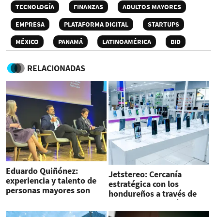
TECNOLOGÍA
FINANZAS
ADULTOS MAYORES
EMPRESA
PLATAFORMA DIGITAL
STARTUPS
MÉXICO
PANAMÁ
LATINOAMÉRICA
BID
RELACIONADAS
Eduardo Quiñónez:
Jetstereo: Cercanía
experiencia y talento de
estratégica con los
personas mayores son
hondureños a través de
esenciales para construir
soluciones tecnológicas e
comunidades más
innovación