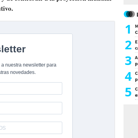
tivo.
1
M
C
y
2
E
c
s
3
A
p
4
C
p
c
5
C
e
i