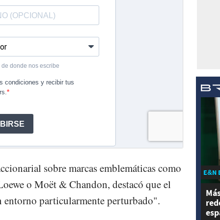
accionarial sobre marcas emblemáticas como
E&N 
, Loewe o Moët & Chandon, destacó que el
Más
n entorno particularmente perturbado".
red
esp