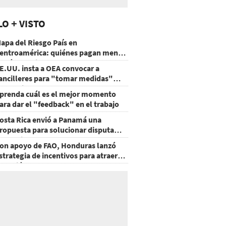
LO + VISTO
apa del Riesgo País en
entroamérica: quiénes pagan menos
 cuáles mejoraron
E.UU. insta a OEA convocar a
ancilleres para "tomar medidas"
obre Nicaragua
prenda cuál es el mejor momento
ara dar el "feedback" en el trabajo
osta Rica envió a Panamá una
ropuesta para solucionar disputa
omercial
on apoyo de FAO, Honduras lanzó
strategia de incentivos para atraer
nversión al agro