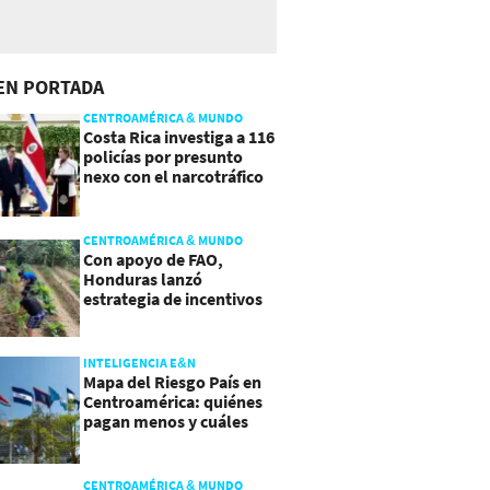
EN PORTADA
CENTROAMÉRICA & MUNDO
Costa Rica investiga a 116
policías por presunto
nexo con el narcotráfico
CENTROAMÉRICA & MUNDO
Con apoyo de FAO,
Honduras lanzó
estrategia de incentivos
para atraer inversión al
agro
INTELIGENCIA E&N
Mapa del Riesgo País en
Centroamérica: quiénes
pagan menos y cuáles
mejoraron
CENTROAMÉRICA & MUNDO