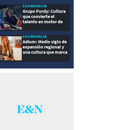
E&N BRANDLAB
Grupo Purdy: Cultura
que convierte el
talento en motor de
crecimiento
E&N BRANDLAB
Adium: Medio siglo de
expansión regional y
una cultura que marca
la diferencia