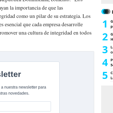
ayan la importancia de que las
egridad como un pilar de su estrategia. Los
1
G
es esencial que cada empresa desarrolle
p
e
omover una cultura de integridad en todos
2
G
H
h
3
L
c
G
4
P
5
5
C
L