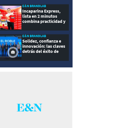
E&N BRANDLAB
Incaparina Express,
lista en 2 minutos
combina practicidad y
nutrición
E&N BRANDLAB
Solidez, confianza e
innovación: las claves
detrás del éxito de
Seguros El Roble