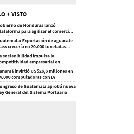
LO + VISTO
obierno de Honduras lanzó
lataforma para agilizar el comercio
xterior
uatemala: Exportación de aguacate
ass crecería en 20.000 toneladas
acia 2028
a sostenibilidad impulsa la
ompetitividad empresarial en
uatemala
anamá invirtió US$26,6 millones en
4.000 computadoras con IA
ongreso de Guatemala aprobó nueva
ey General del Sistema Portuario