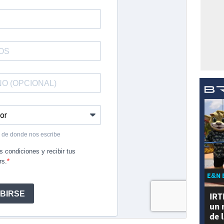
E&N 
IRT
un 
de 