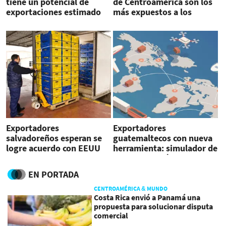
tiene un potencial de
de Centroamérica son los
exportaciones estimado
más expuestos a los
en US$146 millones para
aranceles?
el país centroamericano
Exportadores
Exportadores
salvadoreños esperan se
guatemaltecos con nueva
logre acuerdo con EEUU
herramienta: simulador de
para evitar arancel
aranceles en línea
EN PORTADA
CENTROAMÉRICA & MUNDO
Costa Rica envió a Panamá una
propuesta para solucionar disputa
comercial