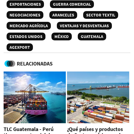
EXPORTACIONES
GUERRA COMERCIAL
NEGOCIACIONES
ARANCELES
SECTOR TEXTIL
MERCADO AGRÍCOLA
VENTAJAS Y DESVENTAJAS
ESTADOS UNIDOS
MÉXICO
GUATEMALA
AGEXPORT
RELACIONADAS
TLC Guatemala - Perú
¿Qué países y productos