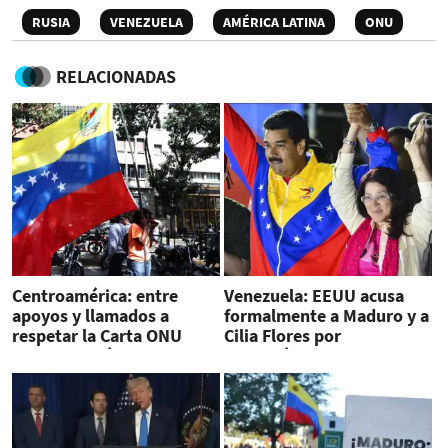
RUSIA
VENEZUELA
AMÉRICA LATINA
ONU
RELACIONADAS
Centroamérica: entre
Venezuela: EEUU acusa
apoyos y llamados a
formalmente a Maduro y a
respetar la Carta ONU
Cilia Flores por
ante situación en
narcotráfico y delitos con
Venezuela
armas de guerra