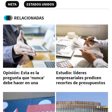
META
ESTADOS UNIDOS
RELACIONADAS
Opinión: Esta es la
Estudio: líderes
pregunta que ‘nunca’
empresariales predicen
debe hacer en una
recortes de presupuestos
entrevista de trabajo
si hay recesión