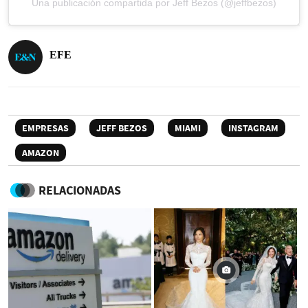
Una publicación compartida por Jeff Bezos (@jeffbezos)
EFE
EMPRESAS
JEFF BEZOS
MIAMI
INSTAGRAM
AMAZON
RELACIONADAS