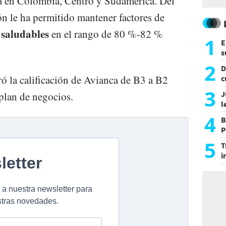
ta en Colombia, Centro y Sudamérica. Del
n le ha permitido mantener factores de
 saludables
en el rango de 80 %-82 %
1
E
s
a
2
D
 la calificación de Avianca de B3 a B2
c
e
3
J
 plan de negocios.
l
d
4
B
P
H
5
T
i
s