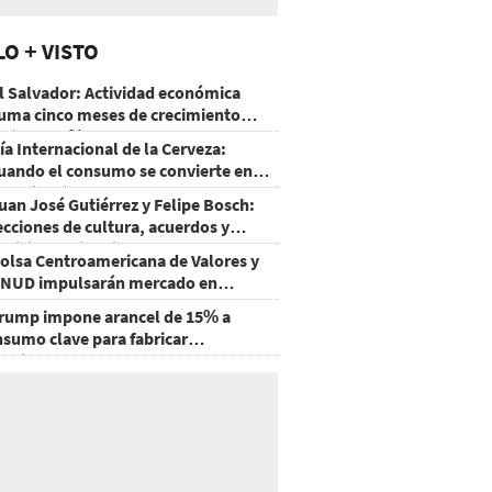
LO + VISTO
l Salvador: Actividad económica
uma cinco meses de crecimiento
rriba de 4%
ía Internacional de la Cerveza:
uando el consumo se convierte en
xperiencia
uan José Gutiérrez y Felipe Bosch:
ecciones de cultura, acuerdos y
ecisiones sin miedo
olsa Centroamericana de Valores y
NUD impulsarán mercado en
onduras
rump impone arancel de 15% a
nsumo clave para fabricar
emiconductores y paneles