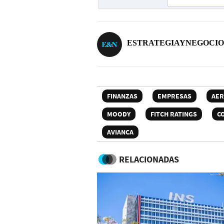
ESTRATEGIAYNEGOCIO
FINANZAS
EMPRESAS
AER
MOODY
FITCH RATINGS
C
AVIANCA
RELACIONADAS