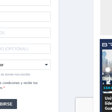
E&N 
Uni
líd
Gua