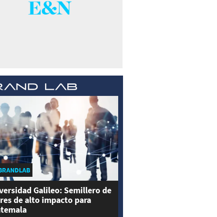
BRANDLAB
versidad Galileo: Semillero de
eres de alto impacto para
temala