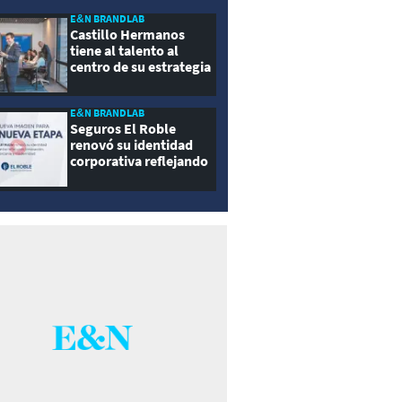
E&N BRANDLAB
Castillo Hermanos
tiene al talento al
centro de su estrategia
E&N BRANDLAB
Seguros El Roble
renovó su identidad
corporativa reflejando
innovación, cercanía y
modernidad