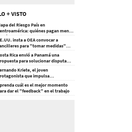
LO + VISTO
apa del Riesgo País en
entroamérica: quiénes pagan menos
 cuáles mejoraron
E.UU. insta a OEA convocar a
ancilleres para "tomar medidas"
obre Nicaragua
osta Rica envió a Panamá una
ropuesta para solucionar disputa
omercial
ernando Kriete, el joven
rotagonista que impulsa
mprendimientos y talentos
prenda cuál es el mejor momento
ecnológicos
ara dar el "feedback" en el trabajo