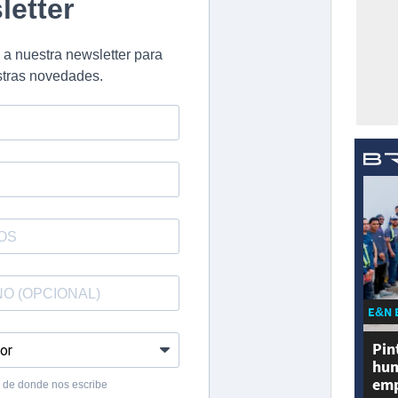
E&N 
Pin
hum
emp