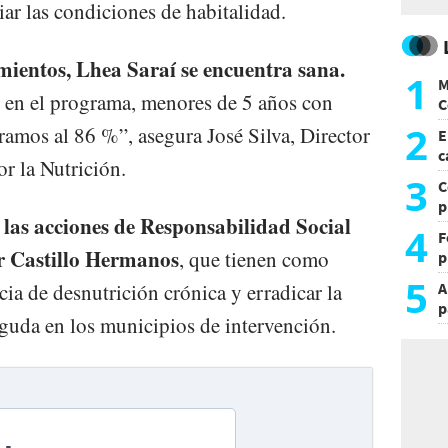
ar las condiciones de habitalidad.
mientos, Lhea Saraí se encuentra sana.
1
M
s en el programa, menores de 5 años con
C
y
2
ramos al 86 %”, asegura José Silva, Director
E
c
r la Nutrición.
s
3
C
p
 las acciones de Responsabilidad Social
c
4
F
r Castillo Hermanos
, que tienen como
p
e
5
A
cia de desnutrición crónica y erradicar la
t
p
guda en los municipios de intervención.