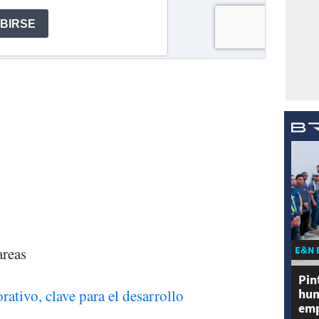
E&N 
areas
Pin
ativo, clave para el desarrollo
hum
emp