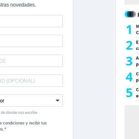
1
M
C
y
2
E
c
s
3
A
p
4
C
p
c
5
C
e
i