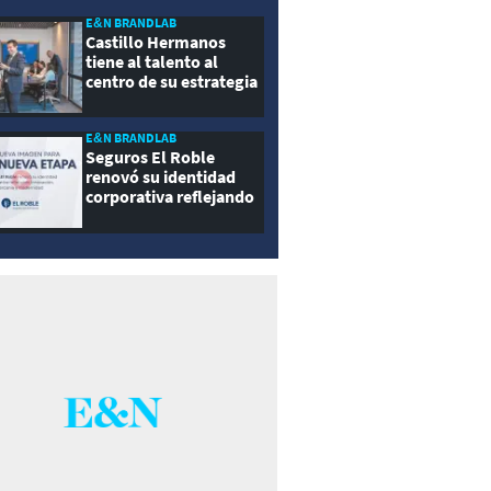
E&N BRANDLAB
Castillo Hermanos
tiene al talento al
centro de su estrategia
E&N BRANDLAB
Seguros El Roble
renovó su identidad
corporativa reflejando
innovación, cercanía y
modernidad