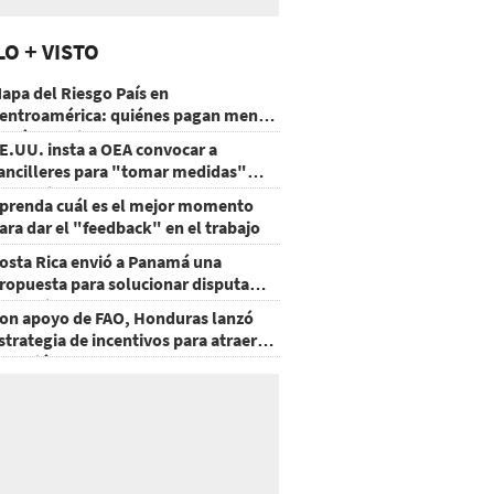
LO + VISTO
apa del Riesgo País en
entroamérica: quiénes pagan menos
 cuáles mejoraron
E.UU. insta a OEA convocar a
ancilleres para "tomar medidas"
obre Nicaragua
prenda cuál es el mejor momento
ara dar el "feedback" en el trabajo
osta Rica envió a Panamá una
ropuesta para solucionar disputa
omercial
on apoyo de FAO, Honduras lanzó
strategia de incentivos para atraer
nversión al agro