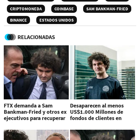
CRIPTOMONEDA
COINBASE
SAM BANKMAN-FRIED
BINANCE
ESTADOS UNIDOS
RELACIONADAS
FTX demanda a Sam
Desaparecen al menos
Bankman-Fried y otros ex
US$1.000 Millones de
ejecutivos para recuperar
fondos de clientes en
US$1.000 millones
plataforma FTX