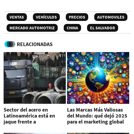
VENTAS
VEHÍCULOS
PRECIOS
AUTOMOVILES
MERCADO AUTOMOTRIZ
CHINA
EL SALVADOR
RELACIONADAS
Sector del acero en
Las Marcas Más Valiosas
Latinoamérica está en
del Mundo: qué dejó 2025
jaque frente a
para el marketing global
importaciones chinas