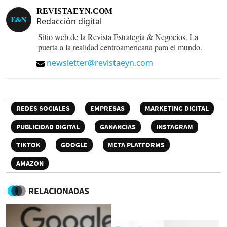
REVISTAEYN.COM
Redacción digital
Sitio web de la Revista Estrategia & Negocios. La
puerta a la realidad centroamericana para el mundo.
newsletter@revistaeyn.com
REDES SOCIALES
EMPRESAS
MARKETING DIGITAL
PUBLICIDAD DIGITAL
GANANCIAS
INSTAGRAM
TIKTOK
GOOGLE
META PLATFORMS
AMAZON
RELACIONADAS