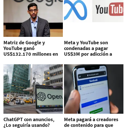
Matriz de Google y
Meta y YouTube son
YouTube ganó
condenadas a pagar
US$132.170 millones en
US$3M por adicción a
el ejercicio 2025, un 32 %
redes
más
ChatGPT con anuncios,
Meta pagará a creadores
¿Lo seguiría usando?
de contenido para que