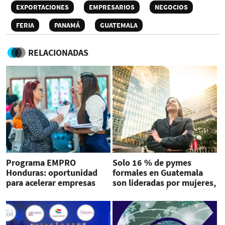
EXPORTACIONES
EMPRESARIOS
NEGOCIOS
FERIA
PANAMÁ
GUATEMALA
RELACIONADAS
Programa EMPRO
Solo 16 % de pymes
Honduras: oportunidad
formales en Guatemala
para acelerar empresas
son lideradas por mujeres,
lideradas por mujeres
revela nuevo índice de
empresarialidad