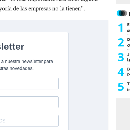
yoría de las empresas no la tienen”.
1
E
s
a
2
D
c
e
3
J
l
d
4
B
P
H
5
T
i
s