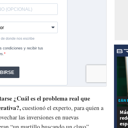
tarse ¿Cuál es el problema real que
E&N 
erativa?,
cuestionó el experto, para quien a
Más
rovechar las inversiones en nuevas
red
esp
ieran “un martillo buscando un clavo” .