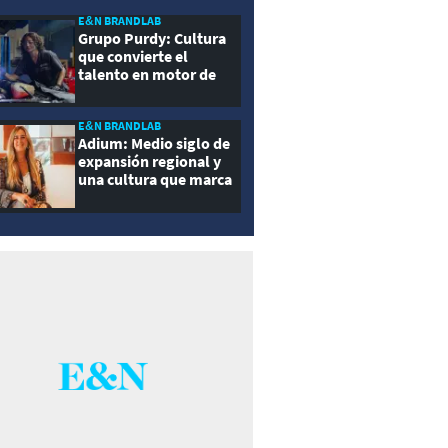
E&N BRANDLAB
Grupo Purdy: Cultura
que convierte el
talento en motor de
crecimiento
E&N BRANDLAB
Adium: Medio siglo de
expansión regional y
una cultura que marca
la diferencia