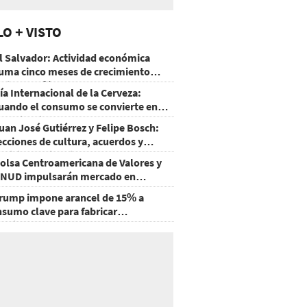
LO + VISTO
l Salvador: Actividad económica
uma cinco meses de crecimiento
rriba de 4%
ía Internacional de la Cerveza:
uando el consumo se convierte en
xperiencia
uan José Gutiérrez y Felipe Bosch:
ecciones de cultura, acuerdos y
ecisiones sin miedo
olsa Centroamericana de Valores y
NUD impulsarán mercado en
onduras
rump impone arancel de 15% a
nsumo clave para fabricar
emiconductores y paneles