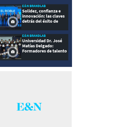
E&N BRANDLAB
Solidez, confianza e
innovación: las claves
detrás del éxito de
Seguros El Roble
E&N BRANDLAB
Universidad Dr. José
Matías Delgado:
Formadores de talento
con propósito