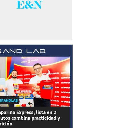
BRANDLAB
aparina Express, lista en 2
utos combina practicidad y
rición