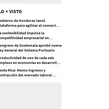
LO + VISTO
obierno de Honduras lanzó
lataforma para agilizar el comercio
xterior
a sostenibilidad impulsa la
ompetitividad empresarial en
uatemala
ongreso de Guatemala aprobó nueva
ey General del Sistema Portuario
roductividad de uno de cada seis
mpleos en economías en desarrollo
odría mejorar por la IA
osta Rica: Menos ingresos y
ontracción del mercado laboral
ausan baja del consumo