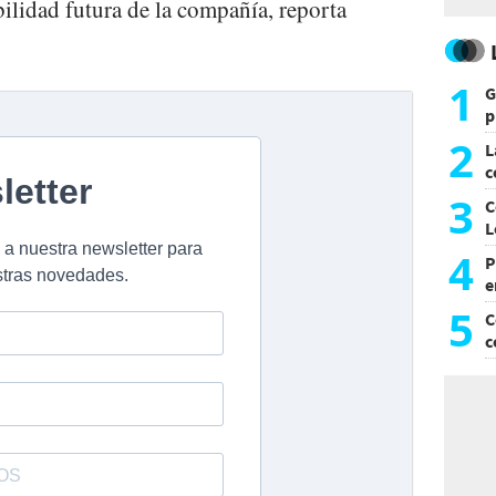
abilidad futura de la compañía, reporta
1
G
p
e
2
L
c
G
3
C
L
4
P
e
p
5
C
c
c