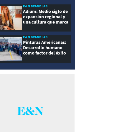
E&N BRANDLAB
Adium: Medio siglo de
expansión regional y
una cultura que marca
la diferencia
E&N BRANDLAB
Pinturas Americanas:
Desarrollo humano
como factor del éxito
empresarial