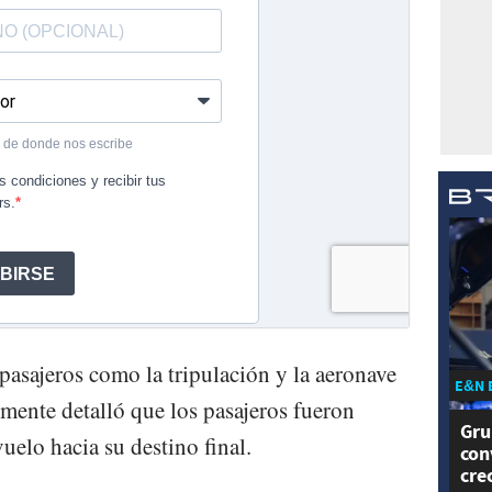
asajeros como la tripulación y la aeronave
E&N 
lmente detalló que los pasajeros fueron
Gru
uelo hacia su destino final.
con
cre