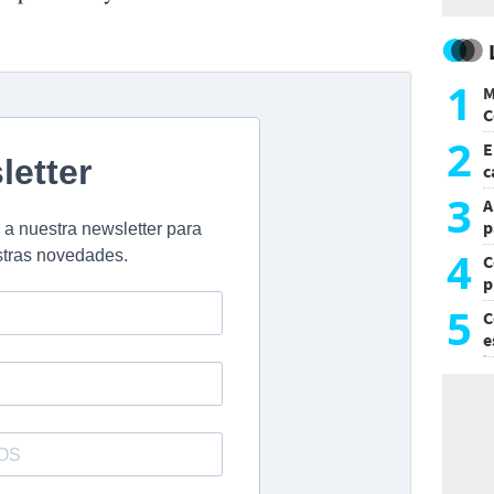
1
M
C
y
2
E
c
s
3
A
p
4
C
p
c
5
C
e
i