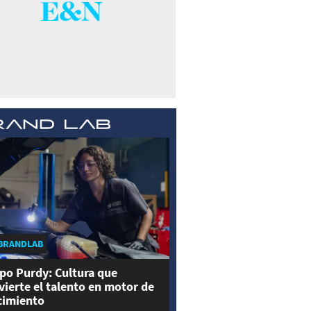
BRANDLAB
po Purdy: Cultura que
vierte el talento en motor de
cimiento