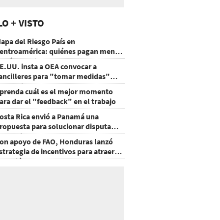
LO + VISTO
apa del Riesgo País en
entroamérica: quiénes pagan menos
 cuáles mejoraron
E.UU. insta a OEA convocar a
ancilleres para "tomar medidas"
obre Nicaragua
prenda cuál es el mejor momento
ara dar el "feedback" en el trabajo
osta Rica envió a Panamá una
ropuesta para solucionar disputa
omercial
on apoyo de FAO, Honduras lanzó
strategia de incentivos para atraer
nversión al agro