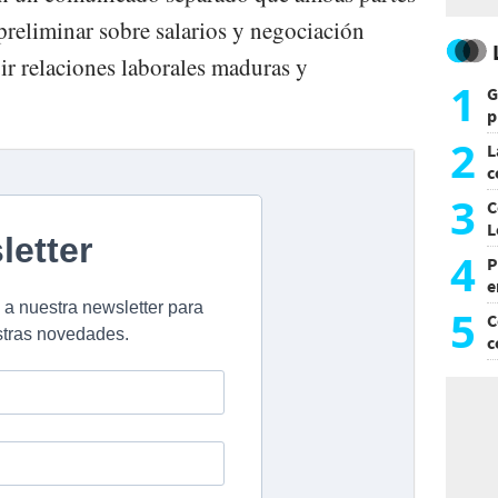
reliminar sobre salarios y negociación
ir relaciones laborales maduras y
1
G
p
e
2
L
c
G
3
C
L
4
P
e
p
5
C
c
c