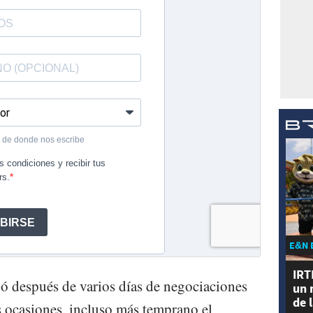
E&N 
IRT
gó después de varios días de negociaciones
un 
de 
 ocasiones, incluso más temprano el