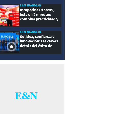
E&N BRANDLAB
Incaparina Express,
lista en 2 minutos
combina practicidad y
nutrición
E&N BRANDLAB
Solidez, confianza e
innovación: las claves
detrás del éxito de
Seguros El Roble