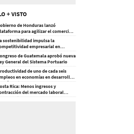
LO + VISTO
obierno de Honduras lanzó
lataforma para agilizar el comercio
xterior
a sostenibilidad impulsa la
ompetitividad empresarial en
uatemala
ongreso de Guatemala aprobó nueva
ey General del Sistema Portuario
roductividad de uno de cada seis
mpleos en economías en desarrollo
odría mejorar por la IA
osta Rica: Menos ingresos y
ontracción del mercado laboral
ausan baja del consumo