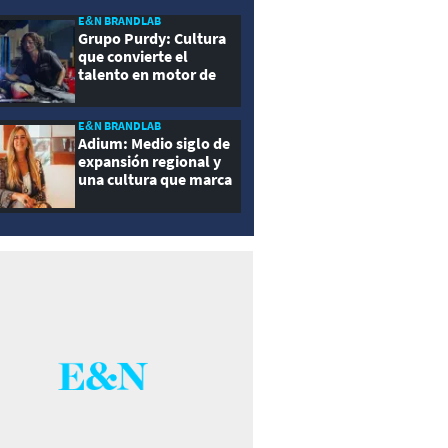
E&N BRANDLAB
Grupo Purdy: Cultura
que convierte el
talento en motor de
crecimiento
E&N BRANDLAB
Adium: Medio siglo de
expansión regional y
una cultura que marca
la diferencia