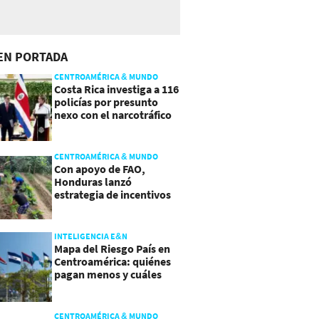
EN PORTADA
CENTROAMÉRICA & MUNDO
Costa Rica investiga a 116
policías por presunto
nexo con el narcotráfico
CENTROAMÉRICA & MUNDO
Con apoyo de FAO,
Honduras lanzó
estrategia de incentivos
para atraer inversión al
agro
INTELIGENCIA E&N
Mapa del Riesgo País en
Centroamérica: quiénes
pagan menos y cuáles
mejoraron
CENTROAMÉRICA & MUNDO