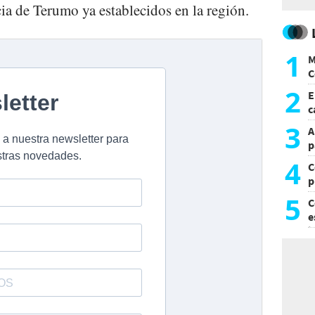
ia de Terumo ya establecidos en la región.
1
M
C
y
2
E
c
s
3
A
p
4
C
p
c
5
C
e
i