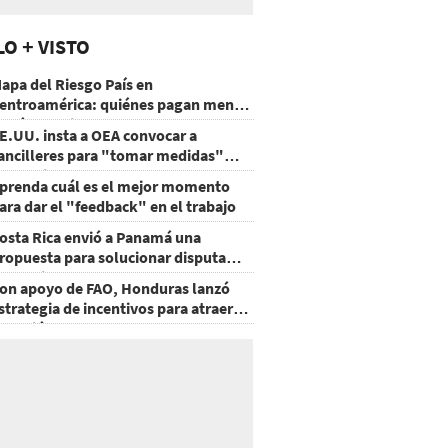
LO + VISTO
apa del Riesgo País en
entroamérica: quiénes pagan menos
 cuáles mejoraron
E.UU. insta a OEA convocar a
ancilleres para "tomar medidas"
obre Nicaragua
prenda cuál es el mejor momento
ara dar el "feedback" en el trabajo
osta Rica envió a Panamá una
ropuesta para solucionar disputa
omercial
on apoyo de FAO, Honduras lanzó
strategia de incentivos para atraer
nversión al agro