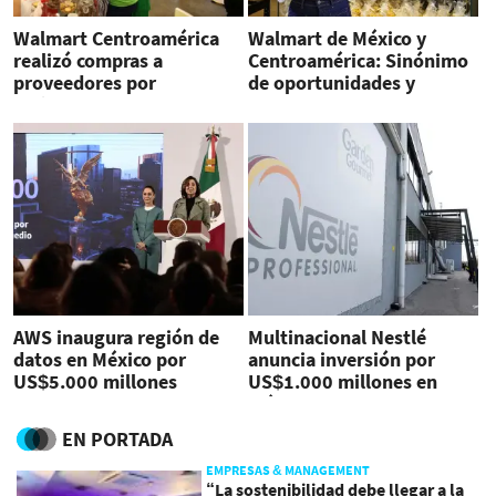
Walmart Centroamérica
Walmart de México y
realizó compras a
Centroamérica: Sinónimo
proveedores por
de oportunidades y
US$7.900 millones en
crecimiento para las
2024
mujeres de la región
AWS inaugura región de
Multinacional Nestlé
datos en México por
anuncia inversión por
US$5.000 millones
US$1.000 millones en
México
EN PORTADA
EMPRESAS & MANAGEMENT
“La sostenibilidad debe llegar a la