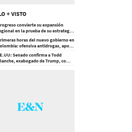
LO + VISTO
rogreso convierte su expansión
egional en la prueba de su estrategia
e sostenibilidad
rimeras horas del nuevo gobierno en
olombia: ofensiva antidrogas, apoyo
e EE.UU. y un atentado
E.UU: Senado confirma a Todd
lanche, exabogado de Trump, como
iscal General