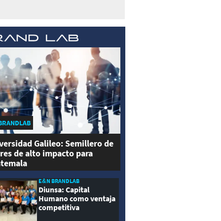
BRANDLAB
versidad Galileo: Semillero de
eres de alto impacto para
temala
E&N BRANDLAB
Diunsa: Capital
Humano como ventaja
competitiva