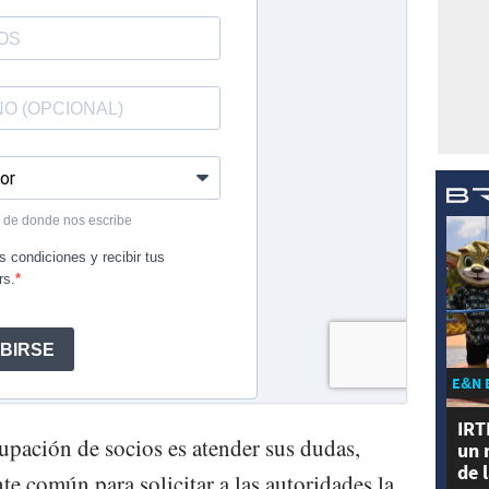
E&N 
IRT
rupación de socios es atender sus dudas,
un 
de 
te común para solicitar a las autoridades la