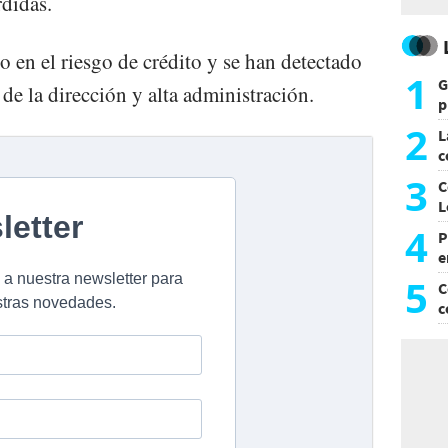
rdidas.
 en el riesgo de crédito y se han detectado
1
G
 de la dirección y alta administración.
p
e
2
L
c
G
3
C
L
4
P
e
p
5
C
c
c