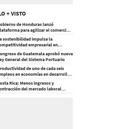
LO + VISTO
obierno de Honduras lanzó
lataforma para agilizar el comercio
xterior
a sostenibilidad impulsa la
ompetitividad empresarial en
uatemala
ongreso de Guatemala aprobó nueva
ey General del Sistema Portuario
roductividad de uno de cada seis
mpleos en economías en desarrollo
odría mejorar por la IA
osta Rica: Menos ingresos y
ontracción del mercado laboral
ausan baja del consumo