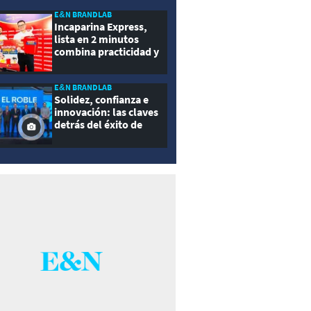
E&N BRANDLAB
Incaparina Express,
lista en 2 minutos
combina practicidad y
nutrición
E&N BRANDLAB
Solidez, confianza e
innovación: las claves
detrás del éxito de
Seguros El Roble