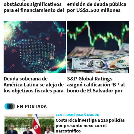
obstáculos significativos
emisión de deuda pública
para el financiamiento del
por US$1.500 millones
FMI a El Salvador
Deuda soberana de
S&P Global Ratings
América Latina se aleja de
asignó calificación 'B-' al
los objetivos fiscales para
bono de El Salvador por
2024
US$1.000 millones
EN PORTADA
CENTROAMÉRICA & MUNDO
Costa Rica investiga a 116 policías
por presunto nexo con el
narcotráfico