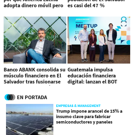
adopta dinero móvil pero
es casi del 47 %
no genera capital
Banco ABANK consolida su
Guatemala impulsa
músculo financiero en El
educación financiera
Salvador tras fusionarse
digital: lanzan el BOT
con SAC Constelación
BETO en Meetup 2026
EN PORTADA
EMPRESAS & MANAGEMENT
Trump impone arancel de 15% a
insumo clave para fabricar
semiconductores y paneles