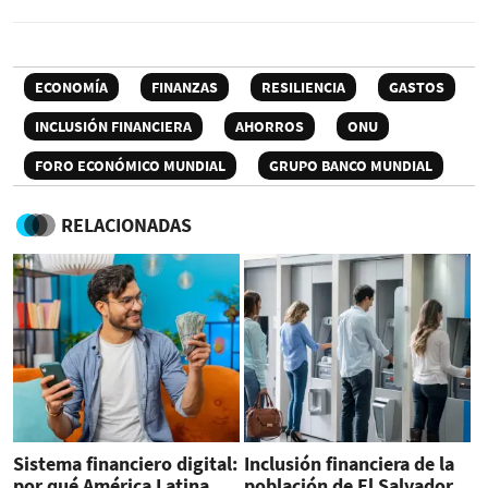
ECONOMÍA
FINANZAS
RESILIENCIA
GASTOS
INCLUSIÓN FINANCIERA
AHORROS
ONU
FORO ECONÓMICO MUNDIAL
GRUPO BANCO MUNDIAL
RELACIONADAS
Sistema financiero digital:
Inclusión financiera de la
por qué América Latina
población de El Salvador